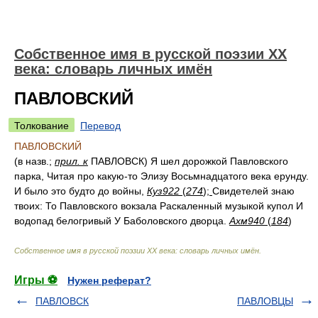
Собственное имя в русской поэзии XX
века: словарь личных имён
ПАВЛОВСКИЙ
Толкование
Перевод
ПАВЛОВСКИЙ
(в назв.;
прил. к
ПАВЛОВСК) Я шел дорожкой Павловского
парка, Читая про какую-то Элизу Восьмнадцатого века ерунду.
И было это будто до войны,
Куз922
(
274
);
Свидетелей знаю
твоих: То Павловского вокзала Раскаленный музыкой купол И
водопад белогривый У Баболовского дворца.
Ахм940
(
184
)
Собственное имя в русской поэзии XX века: словарь личных имён
.
Игры ⚽
Нужен реферат?
ПАВЛОВСК
ПАВЛОВЦЫ