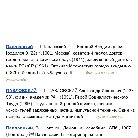
Павловский
— I Павловский Евгений Владимирович
[родился 9 (22).4.1901, Москва], советский геолог, доктор
геолого минералогических наук (1941), заслуженный деятель
науки РСФСР (1961). Окончил Московскую горную академию
(1928). Ученик В. А. Обручева. В… …
Большая советская
энциклопедия
ПАВЛОВСКИЙ
— 1. ПАВЛОВСКИЙ Александр Иванович (1927
93), физик, академик РАН (1991), Герой Социалистического
Труда (1966). Труды по нейтронной физике, физике
ускорителей заряженных частиц, импульсной технике. Один из
основоположников метода магнитной… …
Русская история
Павловский, В.
— авт. кн. "Домашний лечебник", СПб., 1907.
{Венгеров}  Павловский, В. ветеринар, состав.