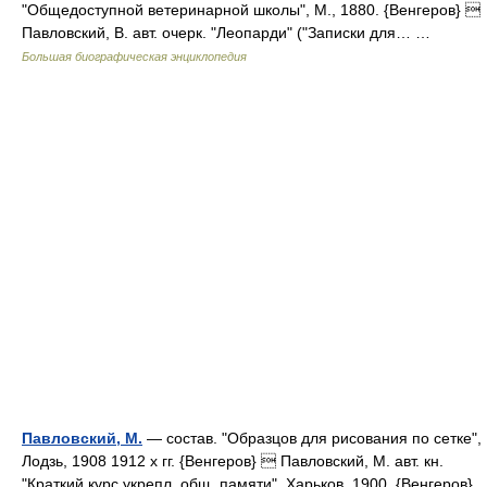
"Общедоступной ветеринарной школы", М., 1880. {Венгеров} 
Павловский, В. авт. очерк. "Леопарди" ("Записки для… …
Большая биографическая энциклопедия
Павловский, М.
— состав. "Образцов для рисования по сетке",
Лодзь, 1908 1912 х гг. {Венгеров}  Павловский, М. авт. кн.
"Краткий курс укрепл. общ. памяти", Харьков, 1900. {Венгеров}